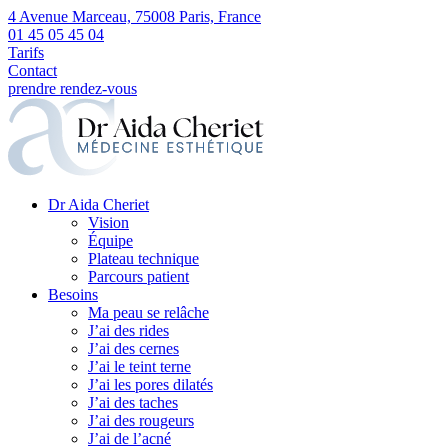
4 Avenue Marceau, 75008 Paris, France
01 45 05 45 04
Tarifs
Contact
prendre rendez-vous
Dr Aida Cheriet
Vision
Équipe
Plateau technique
Parcours patient
Besoins
Ma peau se relâche
J’ai des rides
J’ai des cernes
J’ai le teint terne
J’ai les pores dilatés
J’ai des taches
J’ai des rougeurs
J’ai de l’acné