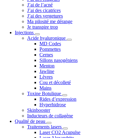
J’ai de l’acné
J’ai des cicatrices
J’ai des vergetures
Ma pilosité me dérange
Je transpire trop
Injections
Acide hyaluronique
MD Codes
Pommettes
Cernes
Sillons nasogéniens
Menton
Jawline
Lèvres
Cou et décolleté
Mains
Toxine Botulique
Rides d’expression
Hyperhidrose
Skinbooster
Inducteurs de collagène
Qualité de peau
Traitements lasers
Laser CO2 Acupulse
Laser Alexandrite