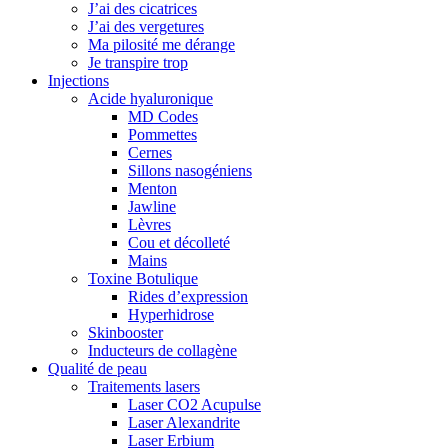
J’ai des cicatrices
J’ai des vergetures
Ma pilosité me dérange
Je transpire trop
Injections
Acide hyaluronique
MD Codes
Pommettes
Cernes
Sillons nasogéniens
Menton
Jawline
Lèvres
Cou et décolleté
Mains
Toxine Botulique
Rides d’expression
Hyperhidrose
Skinbooster
Inducteurs de collagène
Qualité de peau
Traitements lasers
Laser CO2 Acupulse
Laser Alexandrite
Laser Erbium