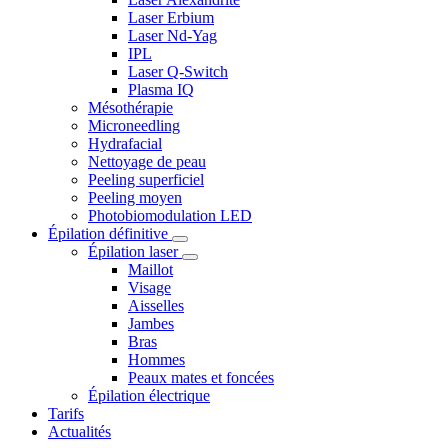
Laser Erbium
Laser Nd-Yag
IPL
Laser Q-Switch
Plasma IQ
Mésothérapie
Microneedling
Hydrafacial
Nettoyage de peau
Peeling superficiel
Peeling moyen
Photobiomodulation LED
Épilation définitive
Épilation laser
Maillot
Visage
Aisselles
Jambes
Bras
Hommes
Peaux mates et foncées
Épilation électrique
Tarifs
Actualités