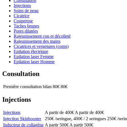
Consultation
Injections
Soins de peau
Cicatrice
Couperose
Taches brunes
Pores dilatées
Rajeunissement cou et décolleté
Rajeunissement des mains
Cicatrices et vergetures (corps)
Epilation électrique
Epilation laser Femme
Epilation laser Homme
Consultation
Première consultation bilan
80€
80€
Injections
Injections
A partir de 400€
A partir de 400€
Injection Skinbooster
250€ /seringue, 400€ / 2 seringues
250€ /serin
Inducteur de collagène
A partir 500€
A partir 500€