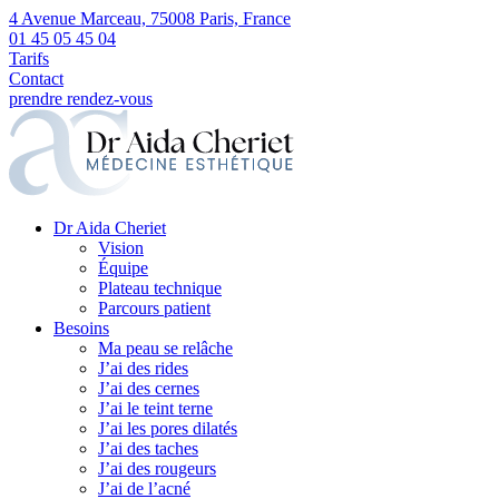
4 Avenue Marceau, 75008 Paris, France
01 45 05 45 04
Tarifs
Contact
prendre rendez-vous
Dr Aida Cheriet
Vision
Équipe
Plateau technique
Parcours patient
Besoins
Ma peau se relâche
J’ai des rides
J’ai des cernes
J’ai le teint terne
J’ai les pores dilatés
J’ai des taches
J’ai des rougeurs
J’ai de l’acné