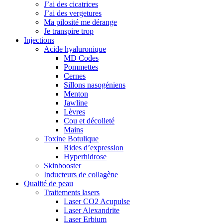
J’ai des cicatrices
J’ai des vergetures
Ma pilosité me dérange
Je transpire trop
Injections
Acide hyaluronique
MD Codes
Pommettes
Cernes
Sillons nasogéniens
Menton
Jawline
Lèvres
Cou et décolleté
Mains
Toxine Botulique
Rides d’expression
Hyperhidrose
Skinbooster
Inducteurs de collagène
Qualité de peau
Traitements lasers
Laser CO2 Acupulse
Laser Alexandrite
Laser Erbium