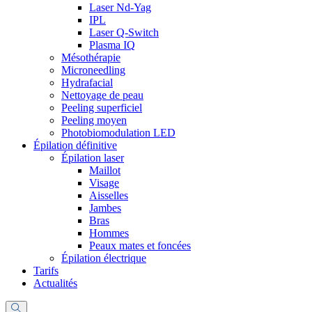
Laser Nd-Yag
IPL
Laser Q-Switch
Plasma IQ
Mésothérapie
Microneedling
Hydrafacial
Nettoyage de peau
Peeling superficiel
Peeling moyen
Photobiomodulation LED
Épilation définitive
Épilation laser
Maillot
Visage
Aisselles
Jambes
Bras
Hommes
Peaux mates et foncées
Épilation électrique
Tarifs
Actualités