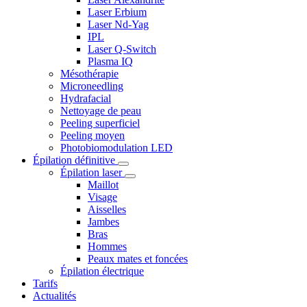
Laser Erbium
Laser Nd-Yag
IPL
Laser Q-Switch
Plasma IQ
Mésothérapie
Microneedling
Hydrafacial
Nettoyage de peau
Peeling superficiel
Peeling moyen
Photobiomodulation LED
Épilation définitive
Épilation laser
Maillot
Visage
Aisselles
Jambes
Bras
Hommes
Peaux mates et foncées
Épilation électrique
Tarifs
Actualités