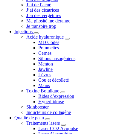
J’ai de l’acné
J’ai des cicatrices
J’ai des vergetures
Ma pilosité me dérange
Je transpire trop
Injections
Acide hyaluronique
MD Codes
Pommettes
Cernes
Sillons nasogéniens
Menton
Jawline
Lèvres
Cou et décolleté
Mains
Toxine Botulique
Rides d’expression
Hyperhidrose
Skinbooster
Inducteurs de collagène
Qualité de peau
Traitements lasers
Laser CO2 Acupulse
Laser Alexandrite