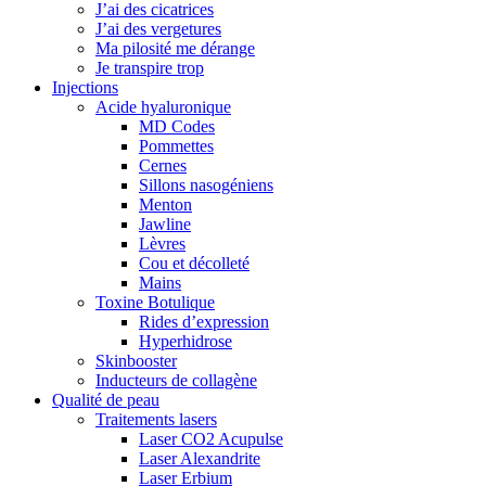
J’ai des cicatrices
J’ai des vergetures
Ma pilosité me dérange
Je transpire trop
Injections
Acide hyaluronique
MD Codes
Pommettes
Cernes
Sillons nasogéniens
Menton
Jawline
Lèvres
Cou et décolleté
Mains
Toxine Botulique
Rides d’expression
Hyperhidrose
Skinbooster
Inducteurs de collagène
Qualité de peau
Traitements lasers
Laser CO2 Acupulse
Laser Alexandrite
Laser Erbium