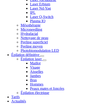
Laser Erbium
Laser Nd-Yag
IPL
Laser Q-Switch
Plasma IQ
Mésothérapie
Microneedling
Hydrafacial
Nettoyage de peau
Peeling superficiel
Peeling moyen
Photobiomodulation LED
Épilation définitive
Épilation laser
Maillot
Visage
Aisselles
Jambes
Bras
Hommes
Peaux mates et foncées
Épilation électrique
Tarifs
Actualités