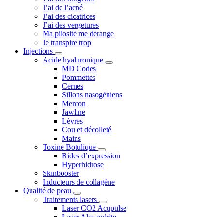
J’ai de l’acné
J’ai des cicatrices
J’ai des vergetures
Ma pilosité me dérange
Je transpire trop
Injections
Acide hyaluronique
MD Codes
Pommettes
Cernes
Sillons nasogéniens
Menton
Jawline
Lèvres
Cou et décolleté
Mains
Toxine Botulique
Rides d’expression
Hyperhidrose
Skinbooster
Inducteurs de collagène
Qualité de peau
Traitements lasers
Laser CO2 Acupulse
Laser Alexandrite