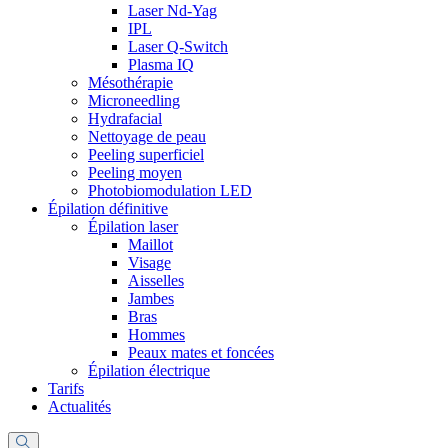
Laser Nd-Yag
IPL
Laser Q-Switch
Plasma IQ
Mésothérapie
Microneedling
Hydrafacial
Nettoyage de peau
Peeling superficiel
Peeling moyen
Photobiomodulation LED
Épilation définitive
Épilation laser
Maillot
Visage
Aisselles
Jambes
Bras
Hommes
Peaux mates et foncées
Épilation électrique
Tarifs
Actualités