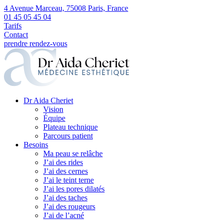
4 Avenue Marceau, 75008 Paris, France
01 45 05 45 04
Tarifs
Contact
prendre rendez-vous
Dr Aida Cheriet
Vision
Équipe
Plateau technique
Parcours patient
Besoins
Ma peau se relâche
J’ai des rides
J’ai des cernes
J’ai le teint terne
J’ai les pores dilatés
J’ai des taches
J’ai des rougeurs
J’ai de l’acné