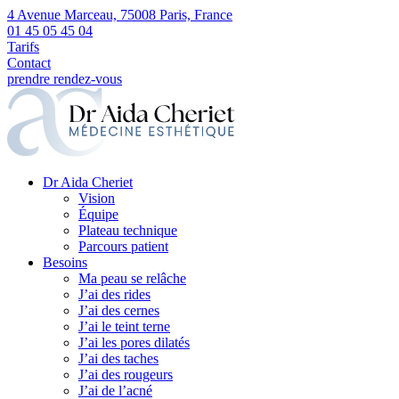
4 Avenue Marceau, 75008 Paris, France
01 45 05 45 04
Tarifs
Contact
prendre rendez-vous
Dr Aida Cheriet
Vision
Équipe
Plateau technique
Parcours patient
Besoins
Ma peau se relâche
J’ai des rides
J’ai des cernes
J’ai le teint terne
J’ai les pores dilatés
J’ai des taches
J’ai des rougeurs
J’ai de l’acné