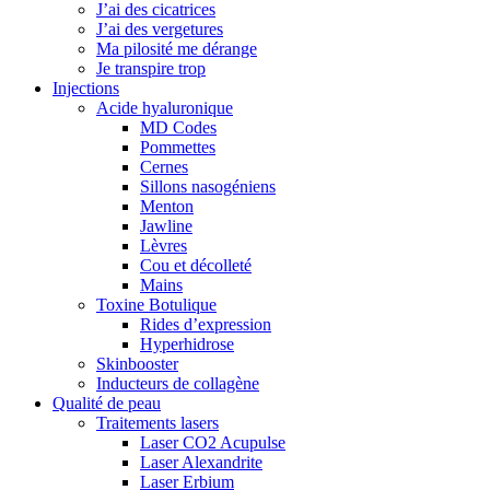
J’ai des cicatrices
J’ai des vergetures
Ma pilosité me dérange
Je transpire trop
Injections
Acide hyaluronique
MD Codes
Pommettes
Cernes
Sillons nasogéniens
Menton
Jawline
Lèvres
Cou et décolleté
Mains
Toxine Botulique
Rides d’expression
Hyperhidrose
Skinbooster
Inducteurs de collagène
Qualité de peau
Traitements lasers
Laser CO2 Acupulse
Laser Alexandrite
Laser Erbium