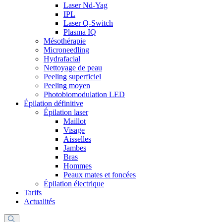
Laser Nd-Yag
IPL
Laser Q-Switch
Plasma IQ
Mésothérapie
Microneedling
Hydrafacial
Nettoyage de peau
Peeling superficiel
Peeling moyen
Photobiomodulation LED
Épilation définitive
Épilation laser
Maillot
Visage
Aisselles
Jambes
Bras
Hommes
Peaux mates et foncées
Épilation électrique
Tarifs
Actualités