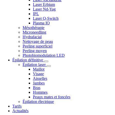
Laser Erbium
Laser Nd-Yag
IPL
Laser Q-Switch
Plasma IQ
Mésothérapie
Microneedling
Hydrafacial
Nettoyage de peau
Peeling superficiel
Peeling moyen
Photobiomodulation LED
Épilation définitive
Épilation laser
Maillot
Visage
Aisselles
Jambes
Bras
Hommes
Peaux mates et foncées
Épilation électrique
Tarifs
Actualités