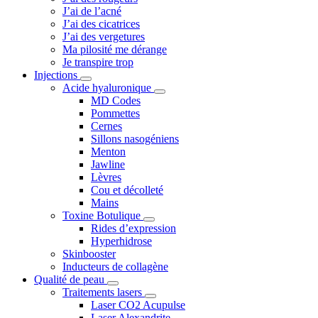
J’ai de l’acné
J’ai des cicatrices
J’ai des vergetures
Ma pilosité me dérange
Je transpire trop
Injections
Acide hyaluronique
MD Codes
Pommettes
Cernes
Sillons nasogéniens
Menton
Jawline
Lèvres
Cou et décolleté
Mains
Toxine Botulique
Rides d’expression
Hyperhidrose
Skinbooster
Inducteurs de collagène
Qualité de peau
Traitements lasers
Laser CO2 Acupulse
Laser Alexandrite