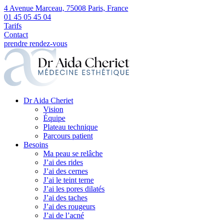
4 Avenue Marceau, 75008 Paris, France
01 45 05 45 04
Tarifs
Contact
prendre rendez-vous
Dr Aida Cheriet
Vision
Équipe
Plateau technique
Parcours patient
Besoins
Ma peau se relâche
J’ai des rides
J’ai des cernes
J’ai le teint terne
J’ai les pores dilatés
J’ai des taches
J’ai des rougeurs
J’ai de l’acné