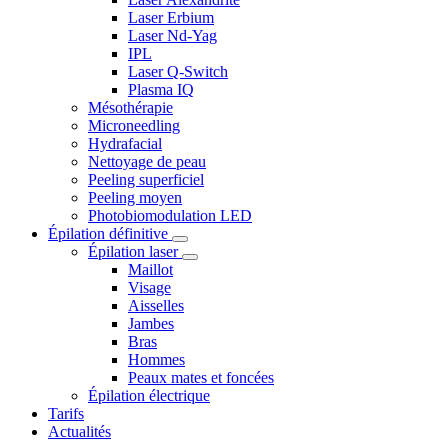
Laser Erbium
Laser Nd-Yag
IPL
Laser Q-Switch
Plasma IQ
Mésothérapie
Microneedling
Hydrafacial
Nettoyage de peau
Peeling superficiel
Peeling moyen
Photobiomodulation LED
Épilation définitive
Épilation laser
Maillot
Visage
Aisselles
Jambes
Bras
Hommes
Peaux mates et foncées
Épilation électrique
Tarifs
Actualités