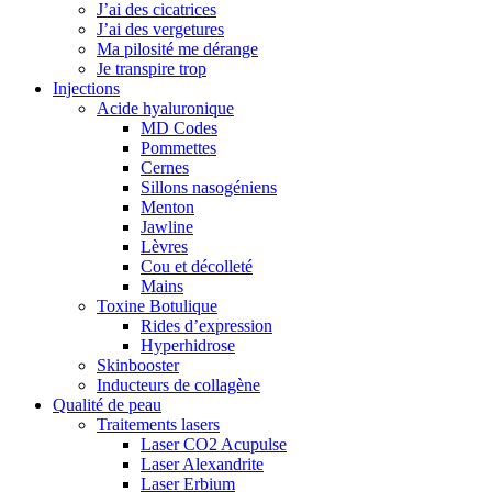
J’ai des cicatrices
J’ai des vergetures
Ma pilosité me dérange
Je transpire trop
Injections
Acide hyaluronique
MD Codes
Pommettes
Cernes
Sillons nasogéniens
Menton
Jawline
Lèvres
Cou et décolleté
Mains
Toxine Botulique
Rides d’expression
Hyperhidrose
Skinbooster
Inducteurs de collagène
Qualité de peau
Traitements lasers
Laser CO2 Acupulse
Laser Alexandrite
Laser Erbium