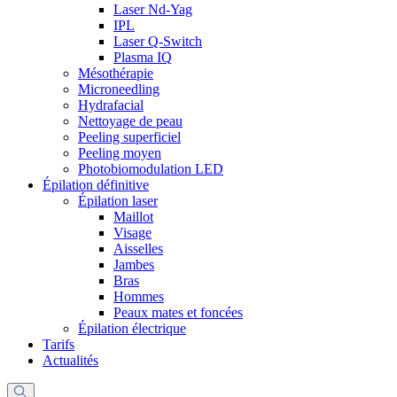
Laser Nd-Yag
IPL
Laser Q-Switch
Plasma IQ
Mésothérapie
Microneedling
Hydrafacial
Nettoyage de peau
Peeling superficiel
Peeling moyen
Photobiomodulation LED
Épilation définitive
Épilation laser
Maillot
Visage
Aisselles
Jambes
Bras
Hommes
Peaux mates et foncées
Épilation électrique
Tarifs
Actualités