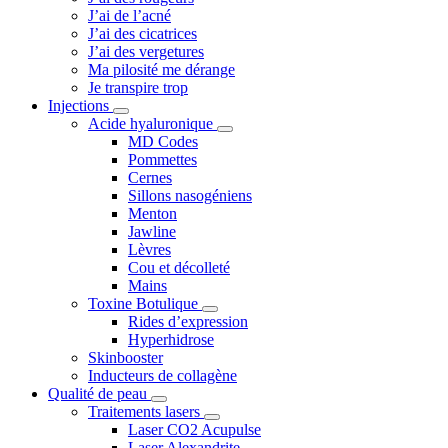
J’ai de l’acné
J’ai des cicatrices
J’ai des vergetures
Ma pilosité me dérange
Je transpire trop
Injections
Acide hyaluronique
MD Codes
Pommettes
Cernes
Sillons nasogéniens
Menton
Jawline
Lèvres
Cou et décolleté
Mains
Toxine Botulique
Rides d’expression
Hyperhidrose
Skinbooster
Inducteurs de collagène
Qualité de peau
Traitements lasers
Laser CO2 Acupulse
Laser Alexandrite