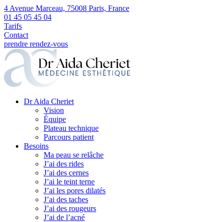
4 Avenue Marceau, 75008 Paris, France
01 45 05 45 04
Tarifs
Contact
prendre rendez-vous
Dr Aida Cheriet
Vision
Équipe
Plateau technique
Parcours patient
Besoins
Ma peau se relâche
J’ai des rides
J’ai des cernes
J’ai le teint terne
J’ai les pores dilatés
J’ai des taches
J’ai des rougeurs
J’ai de l’acné