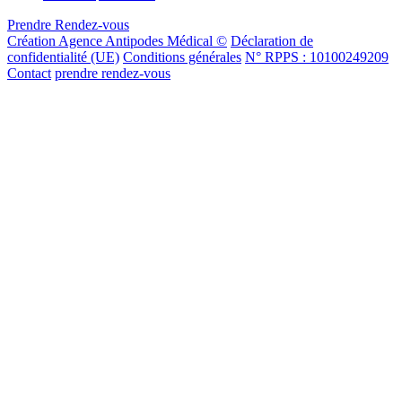
Prendre Rendez-vous
Création Agence Antipodes Médical ©
Déclaration de
confidentialité (UE)
Conditions générales
N° RPPS : 10100249209
Contact
prendre rendez-vous