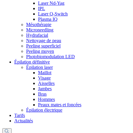
Laser Nd-Yag
IPL
Laser Q-Switch
Plasma IQ
Mésothérapie
Microneedling
Hydrafacial
Nettoyage de peau
Peeling superficiel
Peeling moyen
Photobiomodulation LED
Épilation définitive
Épilation laser
Maillot
Visage
Aisselles
Jambes
Bras
Hommes
Peaux mates et foncées
Épilation électrique
Tarifs
Actualités