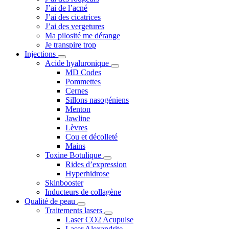
J’ai de l’acné
J’ai des cicatrices
J’ai des vergetures
Ma pilosité me dérange
Je transpire trop
Injections
Acide hyaluronique
MD Codes
Pommettes
Cernes
Sillons nasogéniens
Menton
Jawline
Lèvres
Cou et décolleté
Mains
Toxine Botulique
Rides d’expression
Hyperhidrose
Skinbooster
Inducteurs de collagène
Qualité de peau
Traitements lasers
Laser CO2 Acupulse
Laser Alexandrite