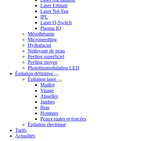
Laser Erbium
Laser Nd-Yag
IPL
Laser Q-Switch
Plasma IQ
Mésothérapie
Microneedling
Hydrafacial
Nettoyage de peau
Peeling superficiel
Peeling moyen
Photobiomodulation LED
Épilation définitive
Épilation laser
Maillot
Visage
Aisselles
Jambes
Bras
Hommes
Peaux mates et foncées
Épilation électrique
Tarifs
Actualités