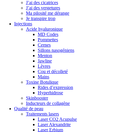
J’ai des cicatrices
J’ai des vergetures
Ma pilosité me dérange
Je transpire trop
Injections
Acide hyaluronique
MD Codes
Pommettes
Cernes
Sillons nasogéniens
Menton
Jawline
Lèvres
Cou et décolleté
Mains
Toxine Botulique
Rides d’expression
Hyperhidrose
Skinbooster
Inducteurs de collagène
Qualité de peau
Traitements lasers
Laser CO2 Acupulse
Laser Alexandrite
Laser Erbium